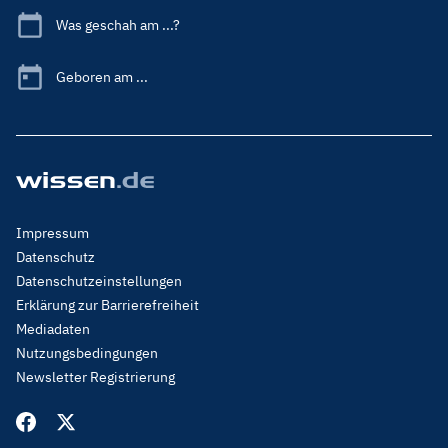
Was geschah am ...?
Geboren am ...
Footer
Impressum
Menu
Datenschutz
Legal
Datenschutzeinstellungen
Erklärung zur Barrierefreiheit
Mediadaten
Nutzungsbedingungen
Newsletter Registrierung