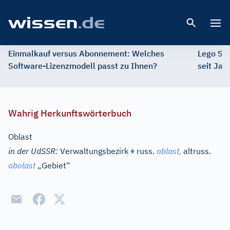
Open 
Einmalkauf versus Abonnement: Welches
Lego St
Software-Lizenzmodell passt zu Ihnen?
seit Jah
Wahrig Herkunftswörterbuch
Oblast
in der UdSSR:
Verwaltungsbezirk
♦
russ.
oblast,
altruss.
obolast
„Gebiet“