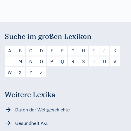
Suche im großen Lexikon
A
B
C
D
E
F
G
H
I
J
K
L
M
N
O
P
Q
R
S
T
U
V
W
X
Y
Z
Weitere Lexika
Daten der Weltgeschichte
Gesundheit A-Z