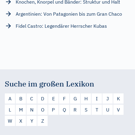
Knochen, Knorpel und Bänder: Struktur und Halt
Argentinien: Von Patagonien bis zum Gran Chaco
Fidel Castro: Legendärer Herrscher Kubas
Suche im großen Lexikon
A
B
C
D
E
F
G
H
I
J
K
L
M
N
O
P
Q
R
S
T
U
V
W
X
Y
Z