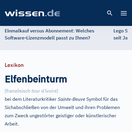
Open 
Einmalkauf versus Abonnement: Welches
Lego St
Software-Lizenzmodell passt zu Ihnen?
seit Jah
Lexikon
Elfenbeinturm
’
[französisch
tour d
ivoire
]
bei dem Literaturkritiker
Sainte-Beuve
Symbol für das
Sichabschließen von der Umwelt und ihren Problemen
zum Zweck ungestörter geistiger oder künstlerischer
Arbeit.