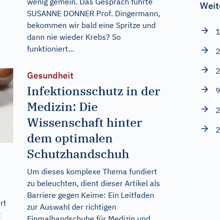
wenig gemein. Das Gespräch führte
Weit
SUSANNE DONNER Prof. Dingermann,
bekommen wir bald eine Spritze und
1
dann nie wieder Krebs? So
funktioniert...
2
2
Gesundheit
Infektionsschutz in der
9
Medizin: Die
2
Wissenschaft hinter
2
dem optimalen
Schutzhandschuh
Um dieses komplexe Thema fundiert
zu beleuchten, dient dieser Artikel als
Barriere gegen Keime: Ein Leitfaden
rt
zur Auswahl der richtigen
t
Einmalhandschuhe für Medizin und