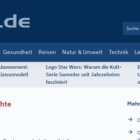
Gesundheit
Reisen
Natur & Umwelt
Technik
Le
 Abonnement:
Lego Star Wars: Warum die Kult-
E
Lizenzmodell
Serie Sammler seit Jahrzehnten
U
fasziniert
o
chte
Mehr
C
C