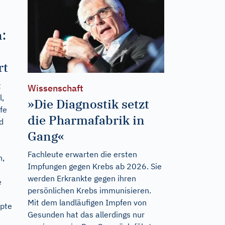
:
rt
t
Wissenschaft
l,
»Die Diagnostik setzt
fe
die Pharmafabrik in
d
Gang«
Fachleute erwarten die ersten
n,
Impfungen gegen Krebs ab 2026. Sie
werden Erkrankte gegen ihren
e
persönlichen Krebs immunisieren.
Mit dem landläufigen Impfen von
epte
Gesunden hat das allerdings nur