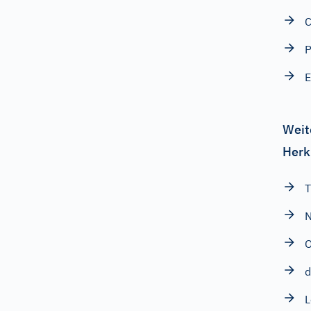
E
Weit
Herk
T
N
O
d
L