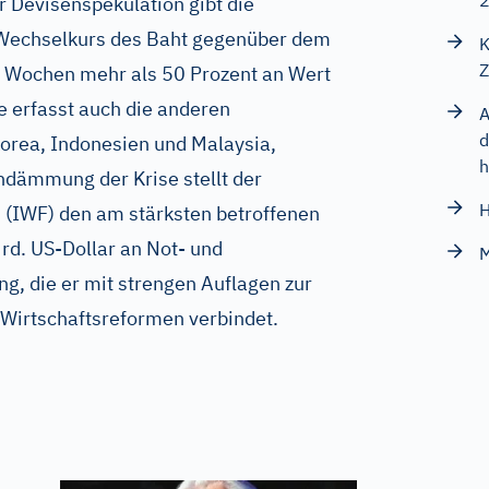
Devisenspekulation gibt die
 Wechselkurs des Baht gegenüber dem
K
Z
er Wochen mehr als 50 Prozent an Wert
e erfasst auch die anderen
A
d
korea, Indonesien und Malaysia,
h
indämmung der Krise stellt der
H
 (IWF) den am stärksten betroffenen
rd. US-Dollar an Not- und
M
g, die er mit strengen Auflagen zur
 Wirtschaftsreformen verbindet.