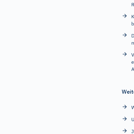
R
K
b
D
m
V
e
A
Weit
W
J