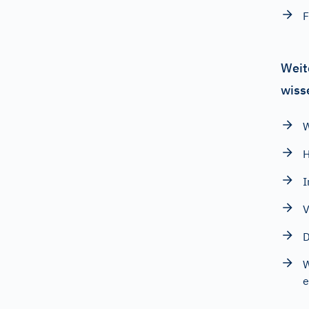
F
Weit
wiss
W
H
I
V
D
W
e