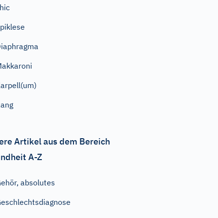
hic
piklese
Diaphragma
akkaroni
arpell(um)
Rang
ere Artikel aus dem Bereich
ndheit A-Z
ehör, absolutes
eschlechtsdiagnose