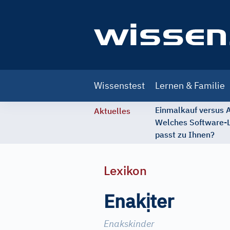
Main
Wissenstest
Lernen & Familie
navigation
Einmalkauf versus
Aktuelles
Welches Software-
passt zu Ihnen?
Lexikon
ị
Enak
ter
Enakskinder