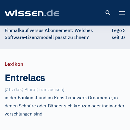
Open 
Einmalkauf versus Abonnement: Welches
Lego St
Software-Lizenzmodell passt zu Ihnen?
seit Jah
Lexikon
Entrelacs
ə
ˈ
[
ãtr
lak; Plural; französisch
]
in der Baukunst und im Kunsthandwerk Ornamente, in
denen Schnüre oder Bänder sich kreuzen oder ineinander
verschlungen sind.