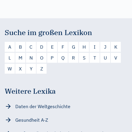
Suche im großen Lexikon
A
B
C
D
E
F
G
H
I
J
K
L
M
N
O
P
Q
R
S
T
U
V
W
X
Y
Z
Weitere Lexika
Daten der Weltgeschichte
Gesundheit A-Z