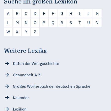
Suche im großen Lexikon
A
B
C
D
E
F
G
H
I
J
K
L
M
N
O
P
Q
R
S
T
U
V
W
X
Y
Z
Weitere Lexika
Daten der Weltgeschichte
Gesundheit A-Z
Großes Wörterbuch der deutschen Sprache
Kalender
Lexikon