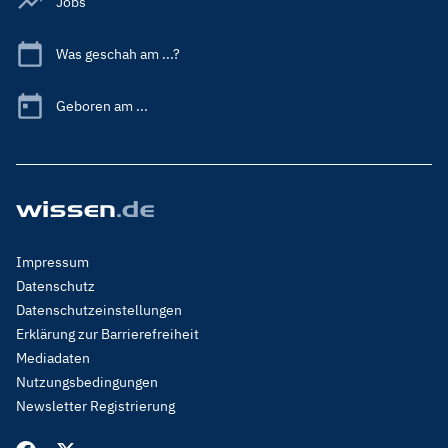
Jobs
Was geschah am ...?
Geboren am ...
Footer
Impressum
Menu
Datenschutz
Legal
Datenschutzeinstellungen
Erklärung zur Barrierefreiheit
Mediadaten
Nutzungsbedingungen
Newsletter Registrierung