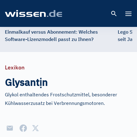
Open 
Einmalkauf versus Abonnement: Welches
Lego St
Software-Lizenzmodell passt zu Ihnen?
seit Jah
Lexikon
ị
Glysant
n
Glykol enthaltendes Frostschutzmittel, besonderer
Kühlwasserzusatz bei Verbrennungsmotoren.