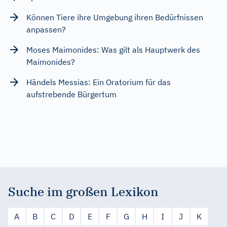
Können Tiere ihre Umgebung ihren Bedürfnissen
anpassen?
Moses Maimonides: Was gilt als Hauptwerk des
Maimonides?
Händels Messias: Ein Oratorium für das
aufstrebende Bürgertum
Suche im großen Lexikon
A
B
C
D
E
F
G
H
I
J
K