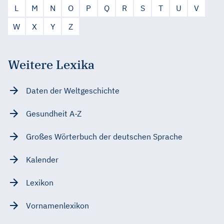
L
M
N
O
P
Q
R
S
T
U
V
W
X
Y
Z
Weitere Lexika
Daten der Weltgeschichte
Gesundheit A-Z
Großes Wörterbuch der deutschen Sprache
Kalender
Lexikon
Vornamenlexikon