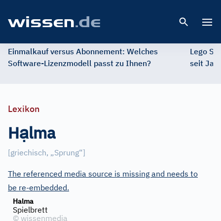
Open 
Einmalkauf versus Abonnement: Welches
Lego St
Software-Lizenzmodell passt zu Ihnen?
seit Jah
Lexikon
ạ
H
lma
[
griechisch, „Sprung“
]
The referenced media source is missing and needs to
be re-embedded.
Halma
Spielbrett
©
wissenmedia