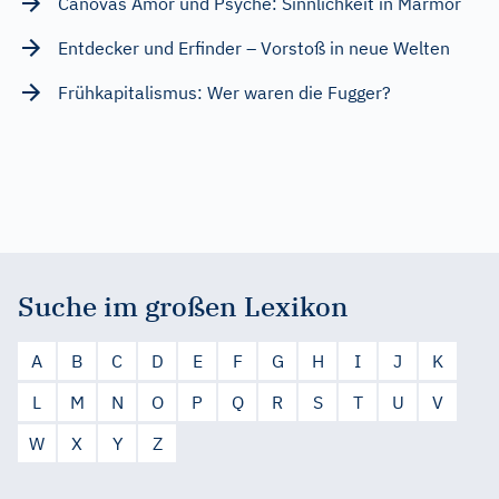
Canovas Amor und Psyche: Sinnlichkeit in Marmor
Entdecker und Erfinder – Vorstoß in neue Welten
Frühkapitalismus: Wer waren die Fugger?
Suche im großen Lexikon
A
B
C
D
E
F
G
H
I
J
K
L
M
N
O
P
Q
R
S
T
U
V
W
X
Y
Z