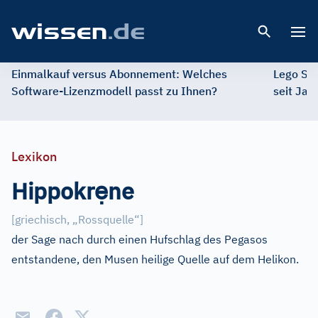
Open 
Einmalkauf versus Abonnement: Welches
Lego St
Software-Lizenzmodell passt zu Ihnen?
seit Jah
Lexikon
ẹ
Hippokr
ne
[
griechisch, „Rossquelle“
]
der Sage nach durch einen Hufschlag des Pegasos
entstandene, den Musen heilige Quelle auf dem Helikon.