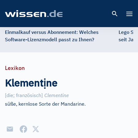
Open 
Einmalkauf versus Abonnement: Welches
Lego St
Software-Lizenzmodell passt zu Ihnen?
seit Jah
Lexikon
ị
Klement
ne
[die
;
französisch]
Clementine
süße, kernlose Sorte der Mandarine.