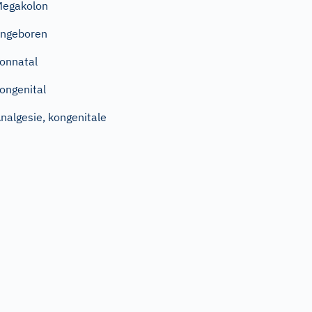
egakolon
ngeboren
onnatal
ongenital
nalgesie, kongenitale