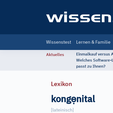
Main
Wissenstest
Lernen & Familie
navigation
Einmalkauf versus
Aktuelles
Welches Software-
passt zu Ihnen?
Lexikon
ẹ
kong
nital
[lateinisch]