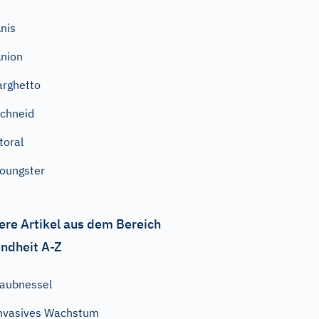
nis
nion
arghetto
chneid
itoral
oungster
ere Artikel aus dem Bereich
ndheit A-Z
aubnessel
nvasives Wachstum