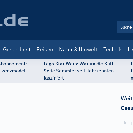
Gesundheit
Reisen
Natur & Umwelt
Technik
Le
 Abonnement:
Lego Star Wars: Warum die Kult-
E
Lizenzmodell
Serie Sammler seit Jahrzehnten
U
fasziniert
o
Weit
Gesu
T