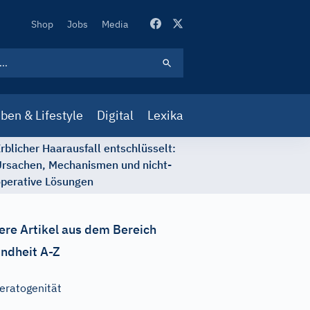
Secondary
Shop
Jobs
Media
Navigation
ben & Lifestyle
Digital
Lexika
rblicher Haarausfall entschlüsselt:
rsachen, Mechanismen und nicht-
perative Lösungen
ere Artikel aus dem Bereich
ndheit A-Z
eratogenität