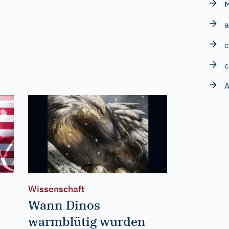
M
a
c
c
A
Wissenschaft
Wann Dinos
warmblütig wurden