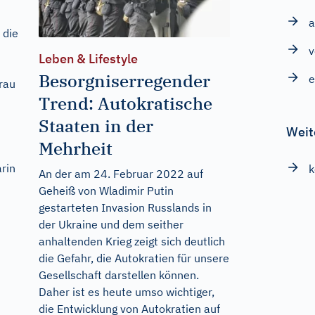
a
 die
v
Leben & Lifestyle
Besorgniserregender
e
rau
Trend: Autokratische
Staaten in der
Weit
Mehrheit
rin
k
An der am 24. Februar 2022 auf
Geheiß von Wladimir Putin
gestarteten Invasion Russlands in
der Ukraine und dem seither
anhaltenden Krieg zeigt sich deutlich
die Gefahr, die Autokratien für unsere
Gesellschaft darstellen können.
Daher ist es heute umso wichtiger,
die Entwicklung von Autokratien auf