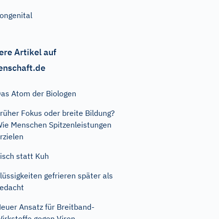
ongenital
ere Artikel auf
enschaft.de
as Atom der Biologen
rüher Fokus oder breite Bildung?
ie Menschen Spitzenleistungen
rzielen
isch statt Kuh
lüssigkeiten gefrieren später als
edacht
euer Ansatz für Breitband-
irkstoffe gegen Viren