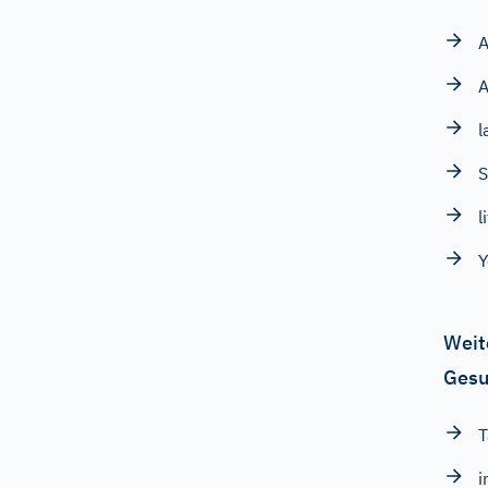
A
A
l
S
l
Y
Weit
Gesu
T
i