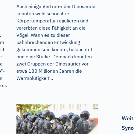
Auch einige Vertreter der Dinosaurier
konnten wohl schon ihre
Körpertemperatur regulieren und
vererbten diese Fähigkeit an die
,
Vögel. Wann es zu dieser
hm
bahnbrechenden Entwicklung
mit
gekommen sein könnte, beleuchtet
e
nun eine Studie. Demnach könnten
ne
zwei Gruppen der Dinosaurier vor
A"-
etwa 180 Millionen Jahren die
in
Warmblütigkeit...
 ans
l
Weit
s
Syno