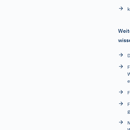
k
Weit
wiss
D
F
W
e
F
F
g
N
W