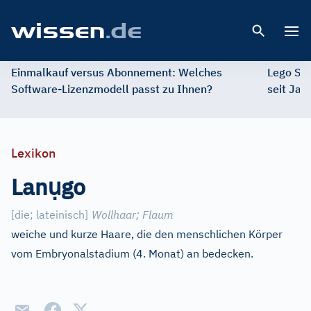
Open 
Einmalkauf versus Abonnement: Welches
Lego St
Software-Lizenzmodell passt zu Ihnen?
seit Jah
Lexikon
ụ
Lan
go
[
die; lateinisch
]
Wollhaar
;
Flaum
weiche und kurze Haare, die den menschlichen Körper
vom Embryonalstadium (4. Monat) an bedecken.