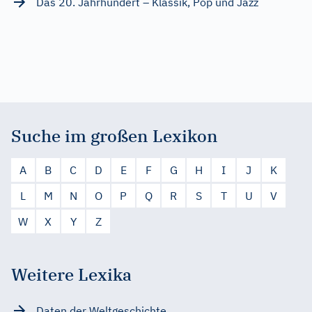
Das 20. Jahrhundert – Klassik, Pop und Jazz
Suche im großen Lexikon
A
B
C
D
E
F
G
H
I
J
K
L
M
N
O
P
Q
R
S
T
U
V
W
X
Y
Z
Weitere Lexika
Daten der Weltgeschichte