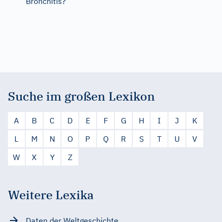
Bronchitis?
Suche im großen Lexikon
A
B
C
D
E
F
G
H
I
J
K
L
M
N
O
P
Q
R
S
T
U
V
W
X
Y
Z
Weitere Lexika
Daten der Weltgeschichte