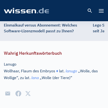
Open 
Einmalkauf versus Abonnement: Welches
Lego St
Software-Lizenzmodell passt zu Ihnen?
seit Jah
Wahrig Herkunftswörterbuch
Lanugo
Wollhaar, Flaum des Embryos
♦
lat.
lanugo
„Wolle, das
Wollige“, zu
lat.
lana
„Wolle (der Tiere)“