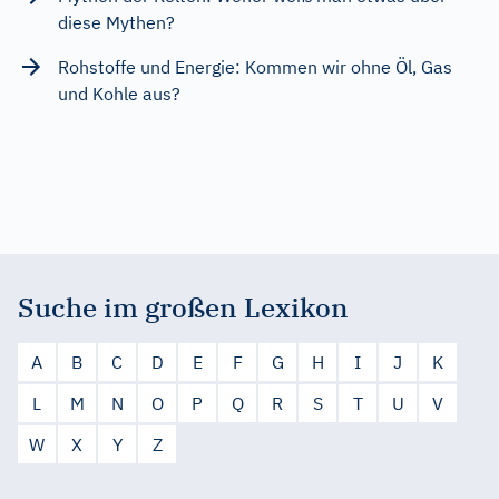
diese Mythen?
Rohstoffe und Energie: Kommen wir ohne Öl, Gas
und Kohle aus?
Suche im großen Lexikon
A
B
C
D
E
F
G
H
I
J
K
L
M
N
O
P
Q
R
S
T
U
V
W
X
Y
Z