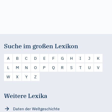
Suche im großen Lexikon
A
B
C
D
E
F
G
H
I
J
K
L
M
N
O
P
Q
R
S
T
U
V
W
X
Y
Z
Weitere Lexika
Daten der Weltgeschichte