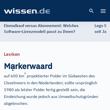
Open 
Einmalkauf versus Abonnement: Welches
Lego St
Software-Lizenzmodell passt zu Ihnen?
seit Jah
Lexikon
ạ
M
rkerwaard
2
auf 600 km
projektierter Polder im Südwesten des
IJsselmeers in den Niederlanden; sollte ursprünglich
1980 als letzter Polder fertig gestellt sein, die
Eindeichung wurde jedoch aus Umweltschutzgründen
abgebrochen.