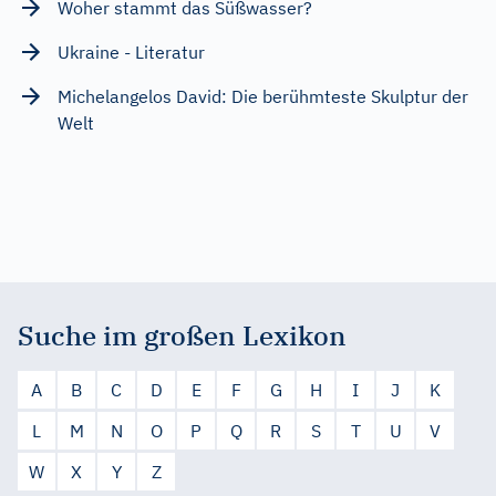
Woher stammt das Süßwasser?
Ukraine - Literatur
Michelangelos David: Die berühmteste Skulptur der
Welt
Suche im großen Lexikon
A
B
C
D
E
F
G
H
I
J
K
L
M
N
O
P
Q
R
S
T
U
V
W
X
Y
Z