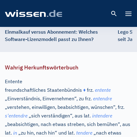
Open 
Einmalkauf versus Abonnement: Welches
Lego St
Software-Lizenzmodell passt zu Ihnen?
seit Jah
Wahrig Herkunftswörterbuch
Entente
freundschaftliches Staatenbündnis
♦
frz.
entente
„Einverständnis, Einvernehmen“, zu
frz.
entendre
„verstehen, einwilligen, beabsichtigen, wünschen“,
frz.
s'entendre
„sich verständigen“, aus
lat.
intendere
„beabsichtigen, nach etwas streben, sich bemühen“, aus
lat.
in
„zu hin, nach hin“ und
lat.
tendere
„nach etwas