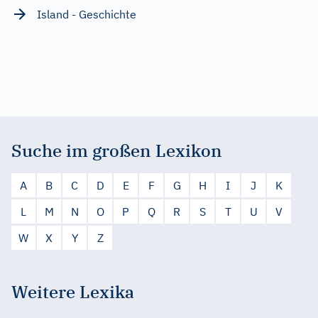
Island - Geschichte
Suche im großen Lexikon
A
B
C
D
E
F
G
H
I
J
K
L
M
N
O
P
Q
R
S
T
U
V
W
X
Y
Z
Weitere Lexika