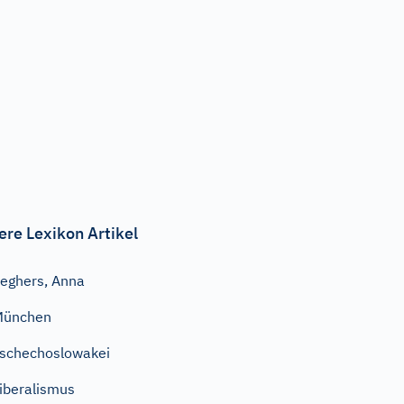
ere Lexikon Artikel
eghers, Anna
München
schechoslowakei
iberalismus