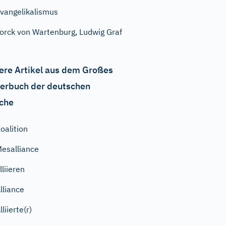
vangelikalismus
orck von Wartenburg, Ludwig Graf
ere Artikel aus dem Großes
erbuch der deutschen
che
oalition
esalliance
lliieren
lliance
lliierte(r)