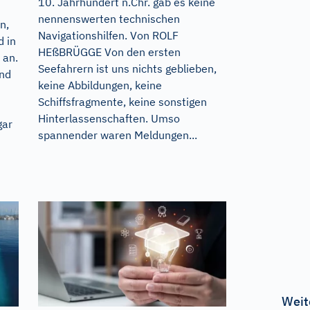
10. Jahrhundert n.Chr. gab es keine
nennenswerten technischen
n,
Navigationshilfen. Von ROLF
d in
HEßBRÜGGE Von den ersten
 an.
Seefahrern ist uns nichts geblieben,
und
keine Abbildungen, keine
Schiffsfragmente, keine sonstigen
Hinterlassenschaften. Umso
gar
spannender waren Meldungen...
Weit