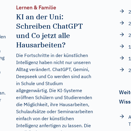
Lernen & Familie
2
KI an der Uni:
2
Schreiben ChatGPT
und Co jetzt alle
2
den
Hausarbeiten?
1
n
Die Fortschritte in der künstlichen
ng
1
Intelligenz haben nicht nur unseren
Alltag verändert. ChatGPT, Gemini,
2
n
Deepseek und Co werden sind auch
in Schule und Studium
allgegenwärtig. Die KI-Systeme
Weit
an.
eröffnen Schülern und Studierenden
r
Wiss
die Möglichkeit, ihre Hausarbeiten,
Schulaufsätze oder Seminararbeiten
A
einfach von der künstlichen
T
Intelligenz anfertigen zu lassen. Die