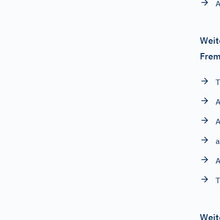
A
Weit
Frem
T
A
A
a
A
T
Weit