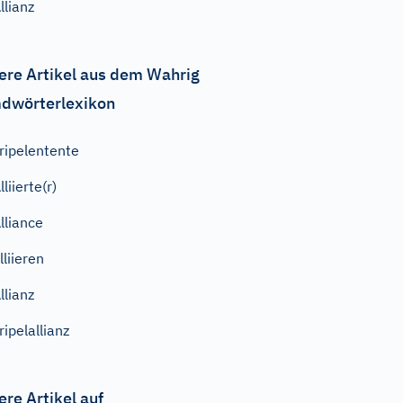
llianz
ere Artikel aus dem Wahrig
dwörterlexikon
ripelentente
lliierte(r)
lliance
lliieren
llianz
ripelallianz
ere Artikel auf