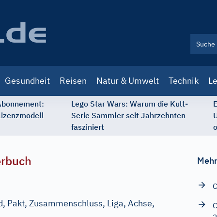
Gesundheit
Reisen
Natur & Umwelt
Technik
Le
 Abonnement:
Lego Star Wars: Warum die Kult-
E
Lizenzmodell
Serie Sammler seit Jahrzehnten
U
fasziniert
o
erbuch
Mehr
C
d, Pakt, Zusammenschluss, Liga, Achse,
C