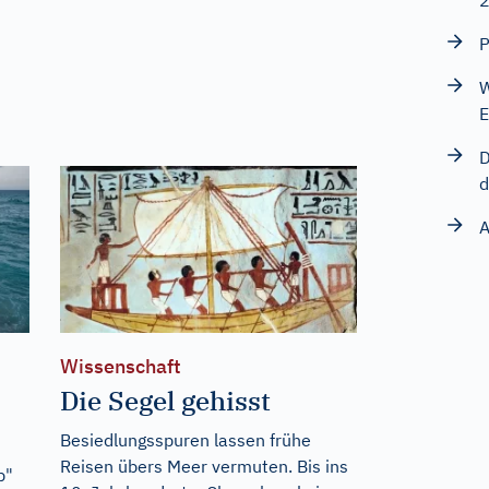
P
W
E
D
d
A
Wissenschaft
Die Segel gehisst
Besiedlungsspuren lassen frühe
Reisen übers Meer vermuten. Bis ins
p"