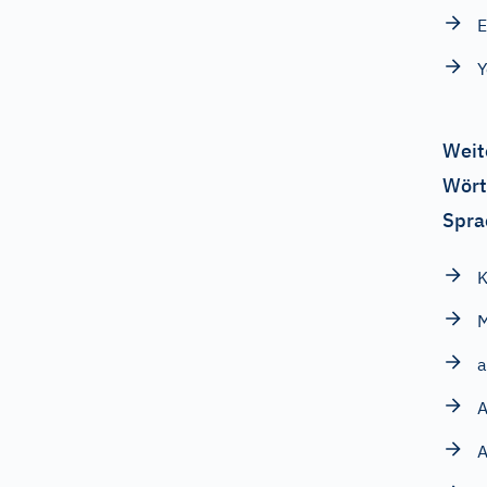
E
Y
Weit
Wört
Spra
K
M
a
A
A