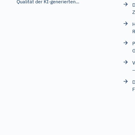
Qualität der KI-generierten...
D
Z
H
R
P
G
V
–
D
F