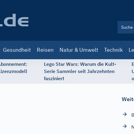
Gesundheit
Reisen
Natur & Umwelt
Technik
Le
 Abonnement:
Lego Star Wars: Warum die Kult-
E
Lizenzmodell
Serie Sammler seit Jahrzehnten
U
fasziniert
o
Weit
B
N