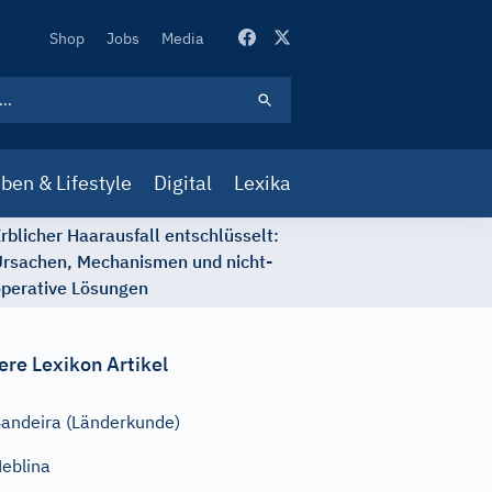
Secondary
Shop
Jobs
Media
Navigation
ben & Lifestyle
Digital
Lexika
rblicher Haarausfall entschlüsselt:
rsachen, Mechanismen und nicht-
perative Lösungen
ere Lexikon Artikel
andeira (Länderkunde)
eblina