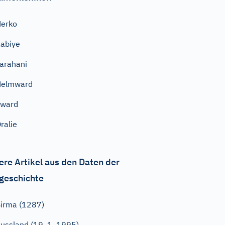
erko
abiye
arahani
Helmward
Eward
ralie
ere Artikel aus den Daten der
geschichte
irma (1287)
ussland (19. 1. 1995)