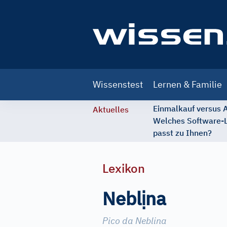
Main
Wissenstest
Lernen & Familie
navigation
Einmalkauf versus
Aktuelles
Welches Software-
passt zu Ihnen?
Lexikon
ị
Nebl
na
Pico da Neblina