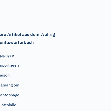
ere Artikel aus dem Wahrig
unftswörterbuch
piphyse
mportieren
aison
Hämangiom
Pantophage
lottolalie