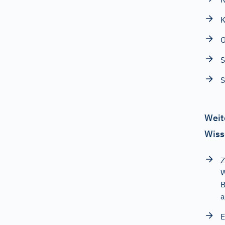
K
G
S
S
Weit
Wiss
Z
W
B
a
E