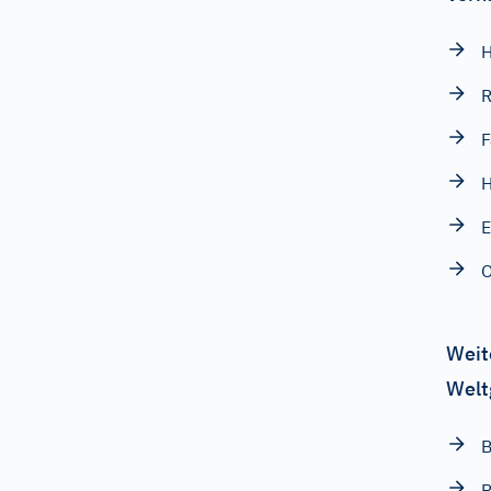
H
R
F
O
Weit
Welt
B
R