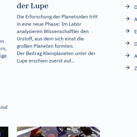
der Lupe
D
Die Erforschung der Planetoiden tritt
A
in eine neue Phase: Im Labor
analysieren Wissenschaftler den
E
Urstoff, aus dem sich einst die
en
D
großen Planeten formten.
rn,
Der Beitrag
Kleinplaneten unter der
ige
A
Lupe
erschien zuerst auf...
Z
sind