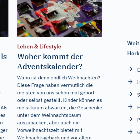
Weit
Leben & Lifestyle
Herk
ls
Woher kommt der
Adventskalender?
E
Wann ist denn endlich Weihnachten?
i
Diese Frage haben vermutlich die
r
meisten von uns schon mal gehört
S
oder selbst gestellt. Kinder können es
 Als
meist kaum abwarten, die Geschenke
res
unter dem Weihnachtsbaum
en
auszupacken, aber auch die
äger
Vorweihnachtszeit bietet mit
G
ie
Weihnachtsgebäck und vor allem