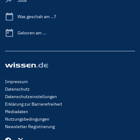
Jobs
Was geschah am ...?
Geboren am ...
Footer
Impressum
Menu
Datenschutz
Legal
Datenschutzeinstellungen
Erklärung zur Barrierefreiheit
Mediadaten
Nutzungsbedingungen
Newsletter Registrierung