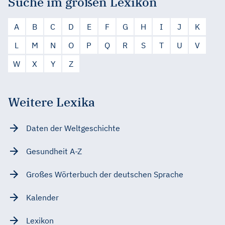
Suche im großen Lexikon
A
B
C
D
E
F
G
H
I
J
K
L
M
N
O
P
Q
R
S
T
U
V
W
X
Y
Z
Weitere Lexika
Daten der Weltgeschichte
Gesundheit A-Z
Großes Wörterbuch der deutschen Sprache
Kalender
Lexikon