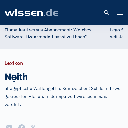
Open 
Einmalkauf versus Abonnement: Welches
Lego St
Software-Lizenzmodell passt zu Ihnen?
seit Jah
Lexikon
ẹ
N
ith
altägyptische Waffengöttin. Kennzeichen: Schild mit zwei
gekreuzten Pfeilen. In der Spätzeit wird sie in Sais
verehrt.