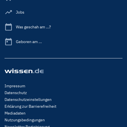
Jobs
Was geschah am ...?
Geboren am ...
Footer
Impressum
Menu
Datenschutz
Legal
Datenschutzeinstellungen
Erklärung zur Barrierefreiheit
Mediadaten
Nutzungsbedingungen
Newsletter Registrierung