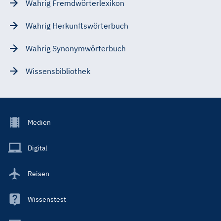
Wahrig Fremdwörterlexikon
Wahrig Herkunftswörterbuch
Wahrig Synonymwörterbuch
Wissensbibliothek
Footer
Medien
Menu
Main
Digital
Reisen
Wissenstest