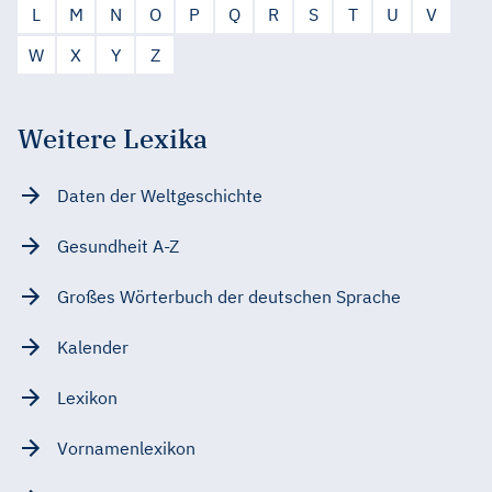
L
M
N
O
P
Q
R
S
T
U
V
W
X
Y
Z
Weitere Lexika
Daten der Weltgeschichte
Gesundheit A-Z
Großes Wörterbuch der deutschen Sprache
Kalender
Lexikon
Vornamenlexikon