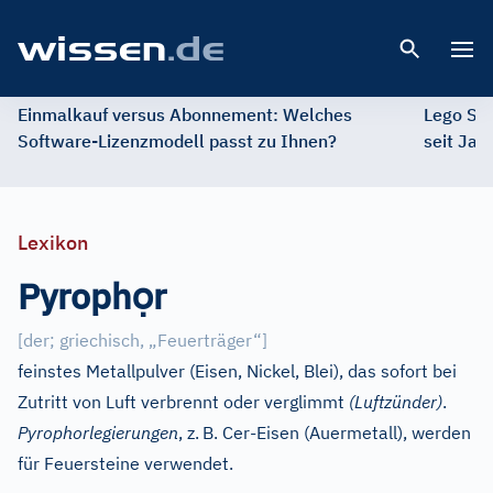
Open 
Einmalkauf versus Abonnement: Welches
Lego St
Software-Lizenzmodell passt zu Ihnen?
seit Jah
Lexikon
ọ
Pyroph
r
[
der; griechisch, „Feuerträger“
]
feinstes Metallpulver (Eisen, Nickel, Blei), das sofort bei
Zutritt von Luft verbrennt oder verglimmt
(Luftzünder)
.
Pyrophorlegierungen
, z.
B. Cer-Eisen (Auermetall), werden
für Feuersteine verwendet.