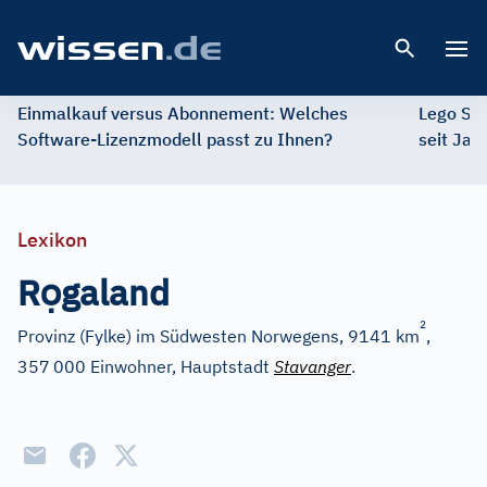
Open 
Einmalkauf versus Abonnement: Welches
Lego St
Software-Lizenzmodell passt zu Ihnen?
seit Jah
Lexikon
ọ
R
galand
2
Provinz (Fylke) im Südwesten Norwegens, 9141 km
,
357
000 Einwohner, Hauptstadt
Stavanger
.