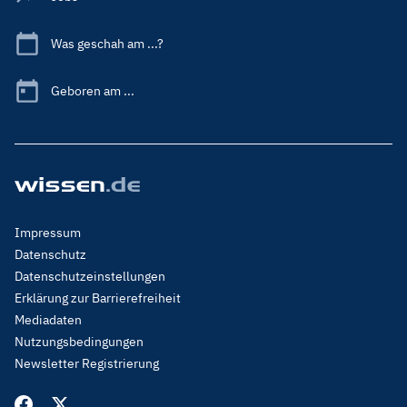
Was geschah am ...?
Geboren am ...
Footer
Impressum
Menu
Datenschutz
Legal
Datenschutzeinstellungen
Erklärung zur Barrierefreiheit
Mediadaten
Nutzungsbedingungen
Newsletter Registrierung