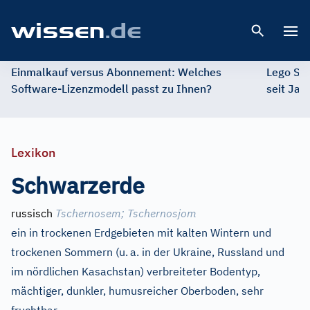
Open 
Einmalkauf versus Abonnement: Welches
Lego St
Software-Lizenzmodell passt zu Ihnen?
seit Jah
Lexikon
Schwarzerde
russisch
Tschernosem
;
Tschernosjom
ein in trockenen Erdgebieten mit kalten Wintern und
trockenen Sommern (u.
a. in der Ukraine, Russland und
im nördlichen Kasachstan) verbreiteter Bodentyp,
mächtiger, dunkler, humusreicher Oberboden, sehr