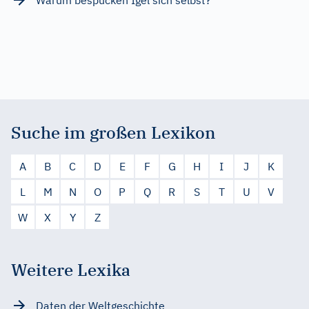
Suche im großen Lexikon
A
B
C
D
E
F
G
H
I
J
K
L
M
N
O
P
Q
R
S
T
U
V
W
X
Y
Z
Weitere Lexika
Daten der Weltgeschichte