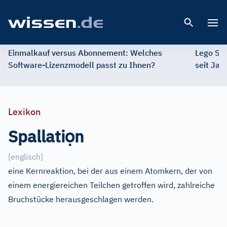
Open 
Einmalkauf versus Abonnement: Welches
Lego St
Software-Lizenzmodell passt zu Ihnen?
seit Jah
Lexikon
ọ
Spallati
n
[
englisch
]
eine Kernreaktion, bei der aus einem Atomkern, der von
einem energiereichen Teilchen getroffen wird, zahlreiche
Bruchstücke herausgeschlagen werden.