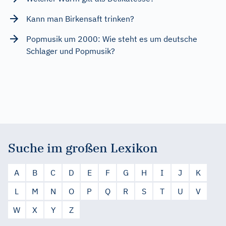
Kann man Birkensaft trinken?
Popmusik um 2000: Wie steht es um deutsche
Schlager und Popmusik?
Suche im großen Lexikon
A
B
C
D
E
F
G
H
I
J
K
L
M
N
O
P
Q
R
S
T
U
V
W
X
Y
Z