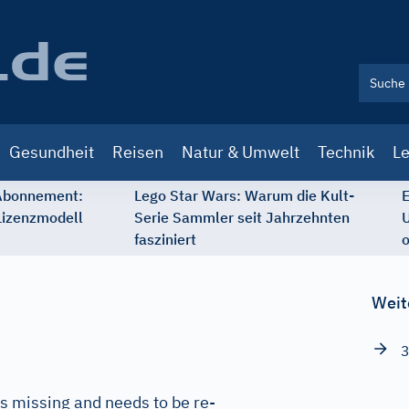
Gesundheit
Reisen
Natur & Umwelt
Technik
Le
 Abonnement:
Lego Star Wars: Warum die Kult-
E
Lizenzmodell
Serie Sammler seit Jahrzehnten
U
fasziniert
o
Weit
3
s missing and needs to be re-