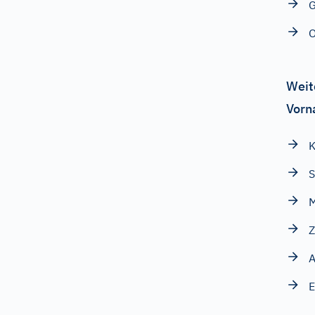
G
Weit
Vorn
K
M