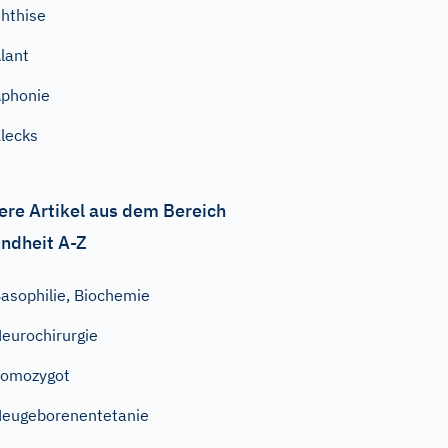
hthise
lant
phonie
lecks
ere Artikel aus dem Bereich
ndheit A-Z
asophilie, Biochemie
eurochirurgie
homozygot
eugeborenentetanie