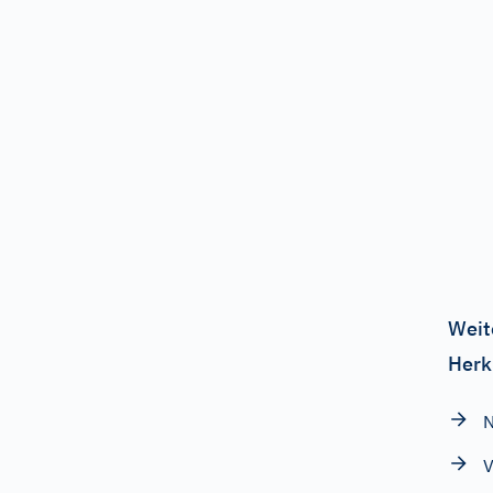
Weit
Herk
N
V