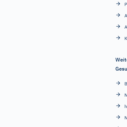
P
A
A
K
Weit
Gesu
B
N
N