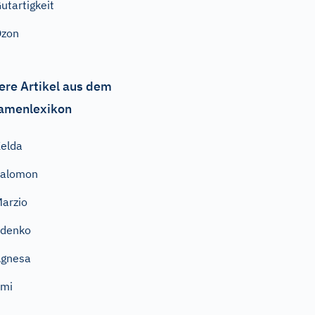
utartigkeit
Ozon
ere Artikel aus dem
amenlexikon
elda
Salomon
arzio
Zdenko
Agnesa
Emi