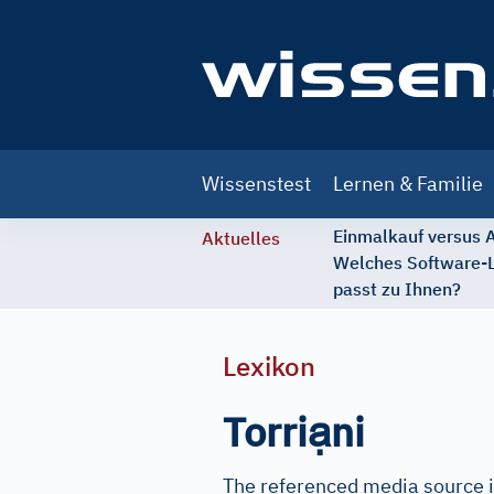
Main
Wissenstest
Lernen & Familie
navigation
Einmalkauf versus
Aktuelles
Welches Software-
passt zu Ihnen?
Lexikon
ạ
Torri
ni
The referenced media source i