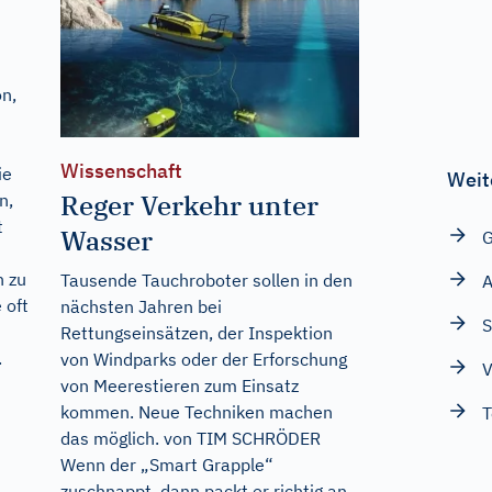
on,
Wissenschaft
ie
Weit
Reger Verkehr unter
n,
t
Wasser
G
n zu
Tausende Tauchroboter sollen in den
A
 oft
nächsten Jahren bei
S
Rettungseinsätzen, der Inspektion
.
von Windparks oder der Erforschung
V
von Meerestieren zum Einsatz
kommen. Neue Techniken machen
T
das möglich. von TIM SCHRÖDER
Wenn der „Smart Grapple“
zuschnappt, dann packt er richtig an.