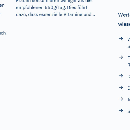
Frauen konsumieren weniger als die
en
empfohlenen 650g/Tag. Dies führt
,
dazu, dass essenzielle Vitamine und...
Weit
wiss
uch
W
S
F
R
D
D
I
S