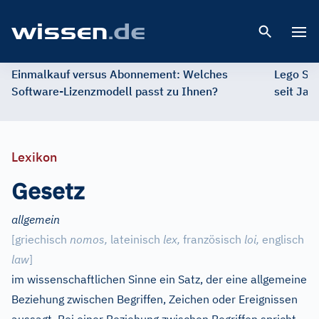
Open 
Einmalkauf versus Abonnement: Welches
Lego St
Software-Lizenzmodell passt zu Ihnen?
seit Jah
Lexikon
Gesetz
allgemein
[griechisch
nomos,
lateinisch
lex,
französisch
loi,
englisch
law
]
im wissenschaftlichen Sinne ein Satz, der eine allgemeine
Beziehung zwischen Begriffen, Zeichen oder Ereignissen