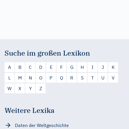
Suche im großen Lexikon
A
B
C
D
E
F
G
H
I
J
K
L
M
N
O
P
Q
R
S
T
U
V
W
X
Y
Z
Weitere Lexika
Daten der Weltgeschichte