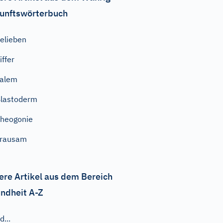
unftswörterbuch
elieben
iffer
Lalem
lastoderm
heogonie
grausam
ere Artikel aus dem Bereich
ndheit A-Z
d...