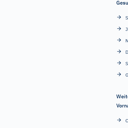
Gesu
S
J
D
S
G
Weit
Vorn