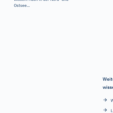
Ostsee...
Weit
wiss
W
L