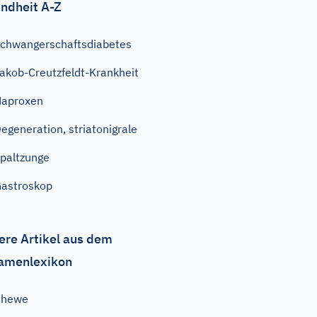
ndheit A-Z
chwangerschaftsdiabetes
akob-Creutzfeldt-Krankheit
Naproxen
egeneration, striatonigrale
paltzunge
astroskop
ere Artikel aus dem
amenlexikon
Chewe