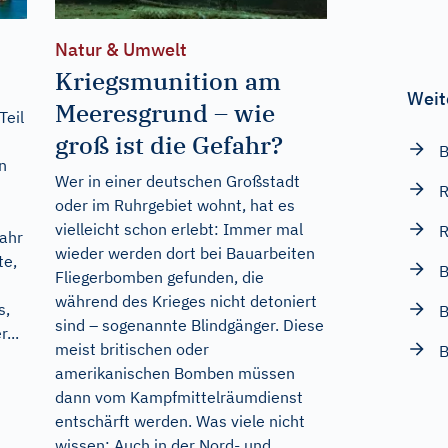
Natur & Umwelt
Kriegsmunition am
Weit
Meeresgrund – wie
Teil
groß ist die Gefahr?
B
n
Wer in einer deutschen Großstadt
R
oder im Ruhrgebiet wohnt, hat es
vielleicht schon erlebt: Immer mal
ahr
wieder werden dort bei Bauarbeiten
te,
B
Fliegerbomben gefunden, die
während des Krieges nicht detoniert
s,
B
sind – sogenannte Blindgänger. Diese
...
meist britischen oder
B
amerikanischen Bomben müssen
dann vom Kampfmittelräumdienst
entschärft werden. Was viele nicht
wissen: Auch in der Nord- und