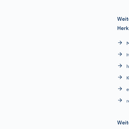
Weit
Herk
H
h
K
e
r
Weit