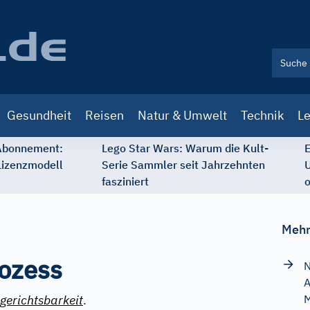
Gesundheit
Reisen
Natur & Umwelt
Technik
Le
 Abonnement:
Lego Star Wars: Warum die Kult-
E
Lizenzmodell
Serie Sammler seit Jahrzehnten
U
fasziniert
o
Mehr
ozess
N
A
gerichtsbarkeit
.
M