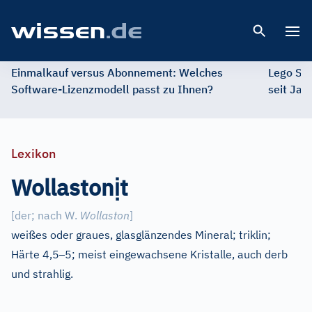
Open 
Einmalkauf versus Abonnement: Welches
Lego St
Software-Lizenzmodell passt zu Ihnen?
seit Jah
Lexikon
ị
Wollaston
t
[
der; nach W.
Wollaston
]
weißes oder graues, glasglänzendes Mineral; triklin;
–
Härte 4,5
5; meist eingewachsene Kristalle, auch derb
und strahlig.