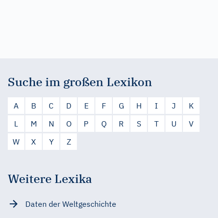
Suche im großen Lexikon
A
B
C
D
E
F
G
H
I
J
K
L
M
N
O
P
Q
R
S
T
U
V
W
X
Y
Z
Weitere Lexika
Daten der Weltgeschichte