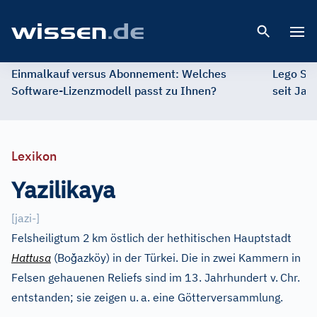
Open 
Einmalkauf versus Abonnement: Welches
Lego St
Software-Lizenzmodell passt zu Ihnen?
seit Jah
Lexikon
Yazilikaya
[
jazi-
]
Felsheiligtum 2
km östlich der hethitischen Hauptstadt
ǧ
Hattusa
(Bo
azköy) in der Türkei. Die in zwei Kammern in
Felsen gehauenen Reliefs sind im 13. Jahrhundert v.
Chr.
entstanden; sie zeigen u.
a. eine Götterversammlung.