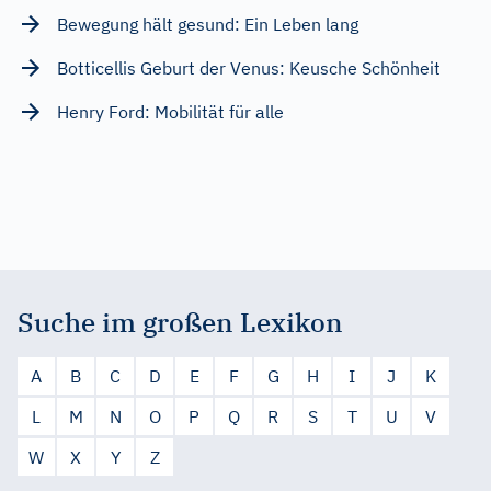
Bewegung hält gesund: Ein Leben lang
Botticellis Geburt der Venus: Keusche Schönheit
Henry Ford: Mobilität für alle
Suche im großen Lexikon
A
B
C
D
E
F
G
H
I
J
K
L
M
N
O
P
Q
R
S
T
U
V
W
X
Y
Z