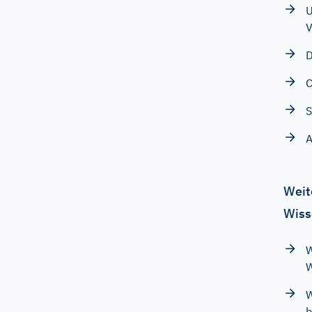
U
V
D
C
S
A
Weit
Wiss
W
W
W
b