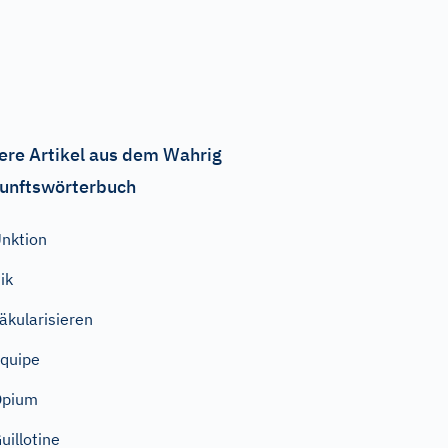
ere Artikel aus dem Wahrig
unftswörterbuch
nktion
ik
äkularisieren
quipe
Opium
uillotine