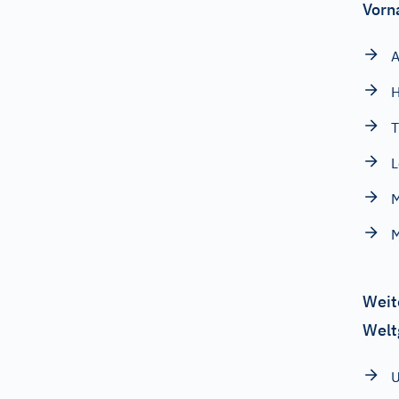
Vorn
A
T
L
M
Weit
Welt
U