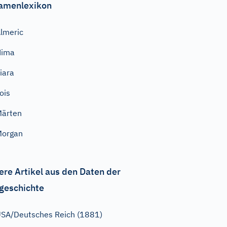
amenlexikon
lmeric
Hima
iara
ois
ärten
Morgan
ere Artikel aus den Daten der
geschichte
SA/Deutsches Reich (1881)