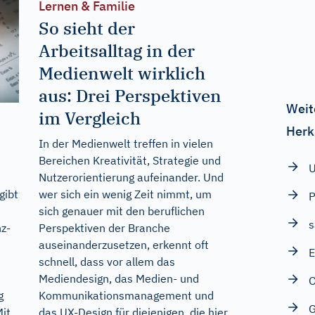
Lernen & Familie
So sieht der
Arbeitsalltag in der
Medienwelt wirklich
aus: Drei Perspektiven
Weit
im Vergleich
Herk
In der Medienwelt treffen in vielen
Bereichen Kreativität, Strategie und
U
Nutzerorientierung aufeinander. Und
wer sich ein wenig Zeit nimmt, um
gibt
P
sich genauer mit den beruflichen
s
Perspektiven der Branche
z-
auseinanderzusetzen, erkennt oft
E
schnell, dass vor allem das
Mediendesign, das Medien- und
Kommunikationsmanagement und
g
G
das UX-Design für diejenigen, die hier
Mit