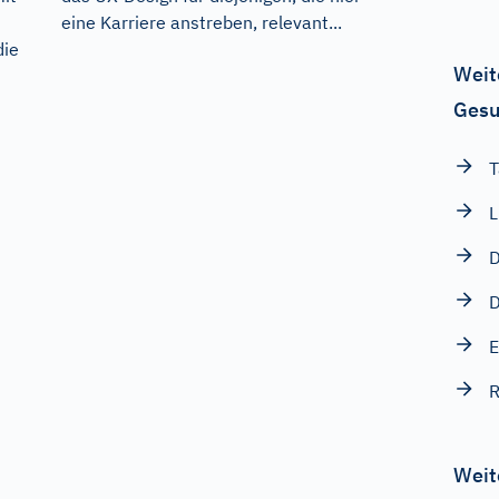
eine Karriere anstreben, relevant...
die
Weit
Gesu
T
L
D
D
E
R
Weit