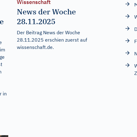
Wissenschaft
M
News der Woche
W
ie
28.11.2025
D
Der Beitrag
News der Woche
28.11.2025
erschien zuerst auf
F
e
wissenschaft.de
.
 im
N
age
st
W
n
Z
s
r in