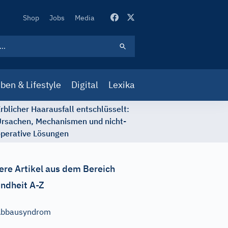
Secondary
Shop
Jobs
Media
Navigation
ben & Lifestyle
Digital
Lexika
rblicher Haarausfall entschlüsselt:
rsachen, Mechanismen und nicht-
perative Lösungen
ere Artikel aus dem Bereich
ndheit A-Z
Abbausyndrom