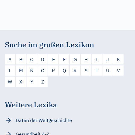
Suche im großen Lexikon
A
B
C
D
E
F
G
H
I
J
K
L
M
N
O
P
Q
R
S
T
U
V
W
X
Y
Z
Weitere Lexika
Daten der Weltgeschichte
Gesundheit A-Z