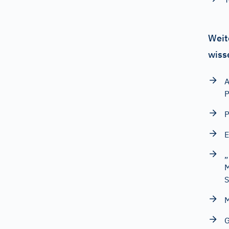
Weit
wiss
A
P
P
E
„
M
S
M
G