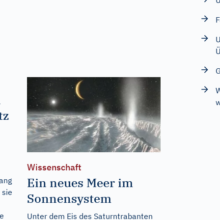
U
F
U
Ü
G
W
n
w
tz
Wissenschaft
Ein neues Meer im
fang
 sie
Sonnensystem
le
Unter dem Eis des Saturntrabanten