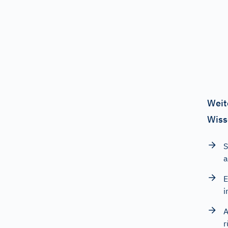
Weit
Wiss
S
a
E
i
A
r