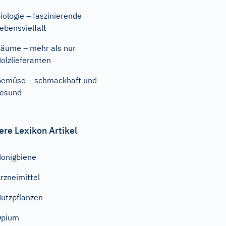
iologie – faszinierende
ebensvielfalt
äume – mehr als nur
olzlieferanten
emüse – schmackhaft und
esund
ere Lexikon Artikel
onigbiene
rzneimittel
utzpflanzen
Opium