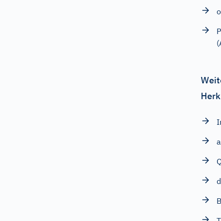
o
P
(
Weit
Herk
I
a
Q
d
B
T