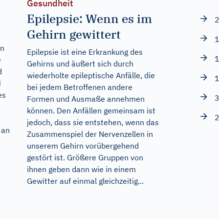
Gesundheit
Epilepsie: Wenn es im
2
Gehirn gewittert
1
en
Epilepsie ist eine Erkrankung des
1
e
Gehirns und äußert sich durch
d
wiederholte epileptische Anfälle, die
1
M
bei jedem Betroffenen andere
es
3
Formen und Ausmaße annehmen
können. Den Anfällen gemeinsam ist
2
jedoch, dass sie entstehen, wenn das
 an
Zusammenspiel der Nervenzellen in
unserem Gehirn vorübergehend
gestört ist. Größere Gruppen von
ihnen geben dann wie in einem
Gewitter auf einmal gleichzeitig...