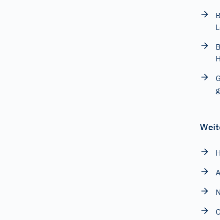
B
L
B
H
G
g
Weit
H
A
N