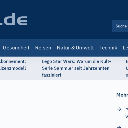
Gesundheit
Reisen
Natur & Umwelt
Technik
Le
 Abonnement:
Lego Star Wars: Warum die Kult-
E
Lizenzmodell
Serie Sammler seit Jahrzehnten
U
fasziniert
o
Mehr
P
V