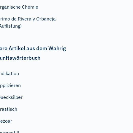
rganische Chemie
rimo de Rivera y Orbaneja
Auflistung)
ere Artikel aus dem Wahrig
unftswörterbuch
ndikation
pplizieren
uecksilber
rastisch
ezoar
ormentill