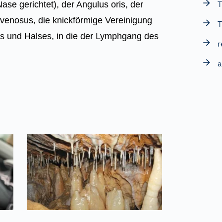
T
ase gerichtet), der Angulus oris, der
venosus, die knickförmige Vereinigung
T
s und Halses, in die der Lymphgang des
r
a