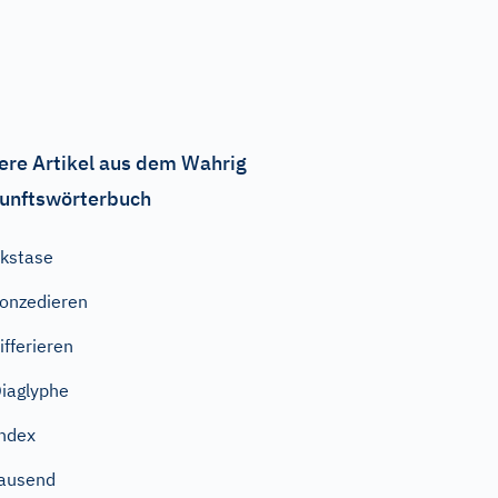
ere Artikel aus dem Wahrig
unftswörterbuch
kstase
onzedieren
ifferieren
iaglyphe
ndex
ausend