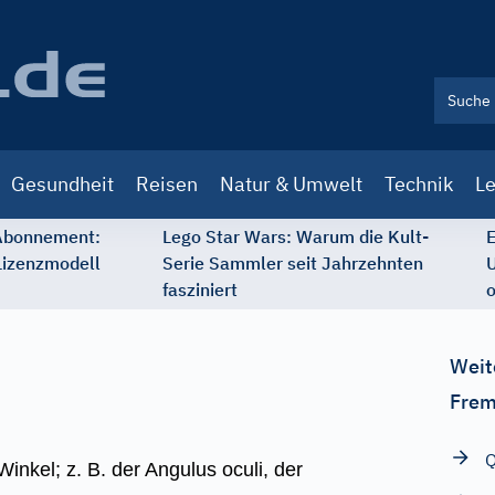
Gesundheit
Reisen
Natur & Umwelt
Technik
Le
 Abonnement:
Lego Star Wars: Warum die Kult-
E
Lizenzmodell
Serie Sammler seit Jahrzehnten
U
fasziniert
o
Weit
Frem
Q
nkel; z. B. der Angulus oculi, der