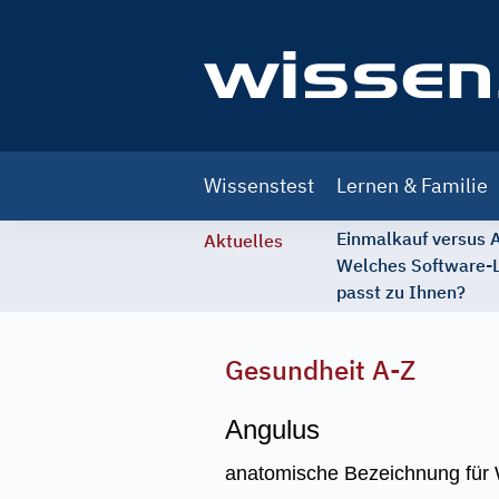
Main
Wissenstest
Lernen & Familie
navigation
Einmalkauf versus
Aktuelles
Welches Software-
passt zu Ihnen?
Gesundheit A-Z
Angulus
anatomische Bezeichnung für Wi