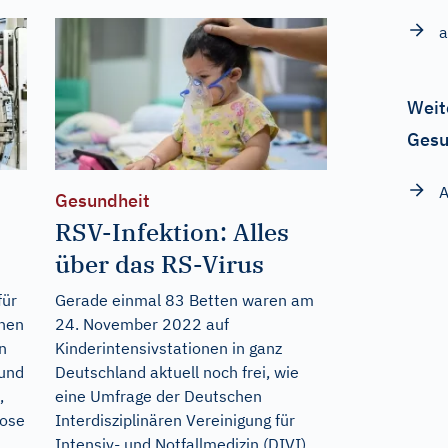
a
Weit
Gesu
A
Gesundheit
RSV-Infektion: Alles
über das RS-Virus
für
Gerade einmal 83 Betten waren am
chen
24. November 2022 auf
n
Kinderintensivstationen in ganz
 und
Deutschland aktuell noch frei, wie
,
eine Umfrage der Deutschen
nose
Interdisziplinären Vereinigung für
Intensiv- und Notfallmedizin (DIVI)