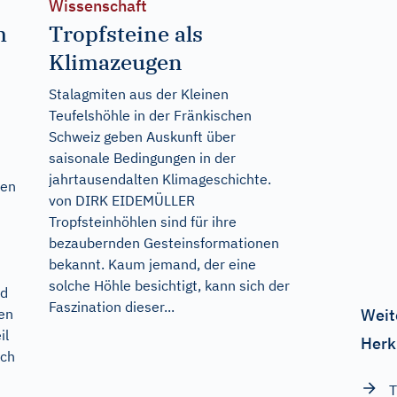
Wissenschaft
m
Tropfsteine als
Klimazeugen
Stalagmiten aus der Kleinen
Teufelshöhle in der Fränkischen
t
Schweiz geben Auskunft über
saisonale Bedingungen in der
jahrtausendalten Klimageschichte.
hen
von DIRK EIDEMÜLLER
Tropfsteinhöhlen sind für ihre
bezaubernden Gesteinsformationen
bekannt. Kaum jemand, der eine
solche Höhle besichtigt, kann sich der
nd
Faszination dieser...
nen
Weit
il
Herk
och
T