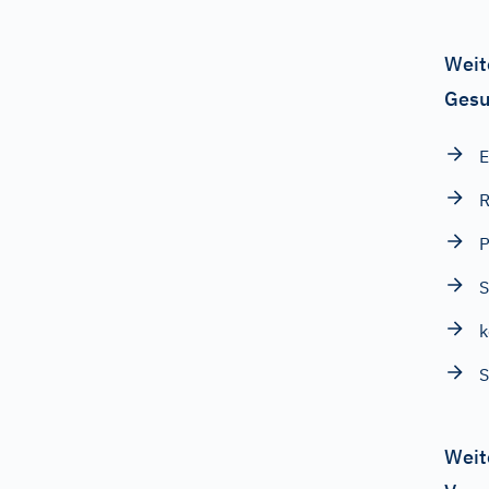
Weit
Gesu
E
R
S
k
S
Weit