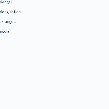
riangel
riangulation
ektangulär
ngular