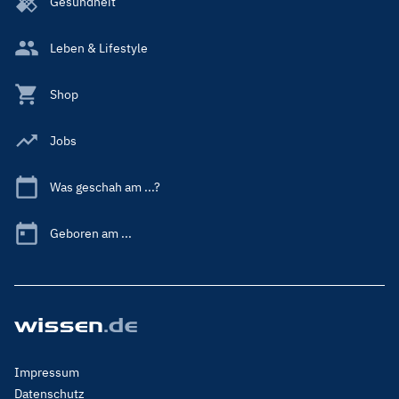
Gesundheit
Leben & Lifestyle
Shop
Jobs
Was geschah am ...?
Geboren am ...
Footer
Impressum
Menu
Datenschutz