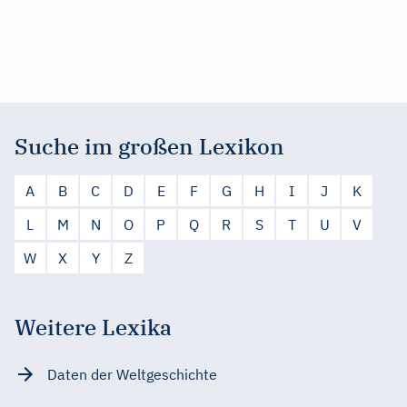
Suche im großen Lexikon
A
B
C
D
E
F
G
H
I
J
K
L
M
N
O
P
Q
R
S
T
U
V
W
X
Y
Z
Weitere Lexika
Daten der Weltgeschichte