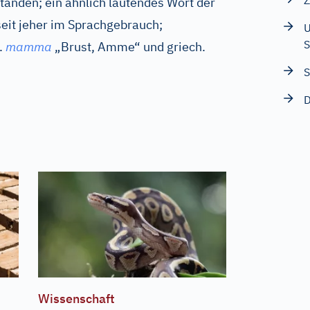
Z
tanden; ein ähnlich lautendes Wort der
seit jeher im Sprachgebrauch;
U
S
.
mamma
„Brust, Amme“ und
griech.
S
D
Wissenschaft