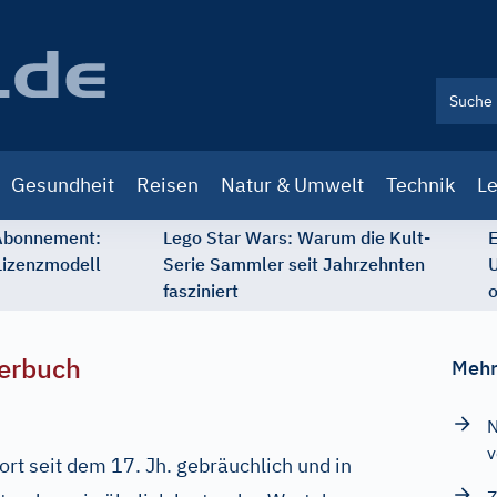
Gesundheit
Reisen
Natur & Umwelt
Technik
Le
 Abonnement:
Lego Star Wars: Warum die Kult-
E
Lizenzmodell
Serie Sammler seit Jahrzehnten
U
fasziniert
o
erbuch
Mehr
N
v
ort seit dem 17. Jh. gebräuchlich und in