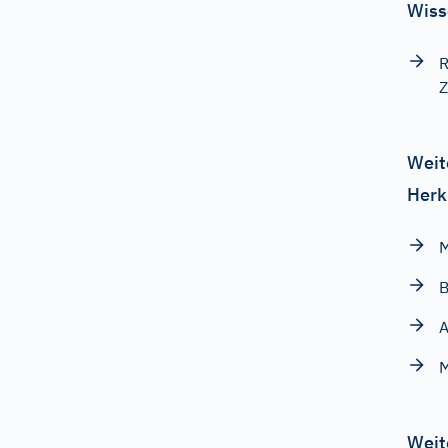
Wiss
R
Z
Weit
Herk
M
Weit