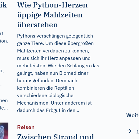
ik
Wie Python-Herzen
üppige Mahlzeiten
überstehen
at
Pythons verschlingen gelegentlich
ion.
ganze Tiere. Um diese übergroßen
Mahlzeiten verdauen zu können,
muss sich ihr Herz anpassen und
mehr leisten. Wie den Schlangen das
a,
gelingt, haben nun Biomediziner
herausgefunden. Demnach
-
kombinieren die Reptilien
verschiedene biologische
enen
Mechanismen. Unter anderem ist
e...
dadurch das Erbgut in den...
Weit
Reisen
1
Zwischen Strand und