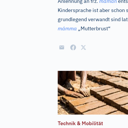
Anlehnung an
frz.
maman
ents
Kindersprache ist aber schon 
grundlegend verwandt sind
lat
mámma
„Mutterbrust“
Technik & Mobilität