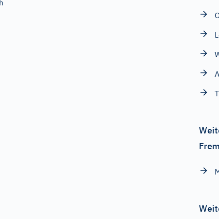
h
O
L
W
A
T
Weit
Frem
Weit