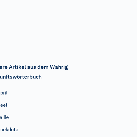
ere Artikel aus dem Wahrig
unftswörterbuch
pril
eet
aille
nekdote