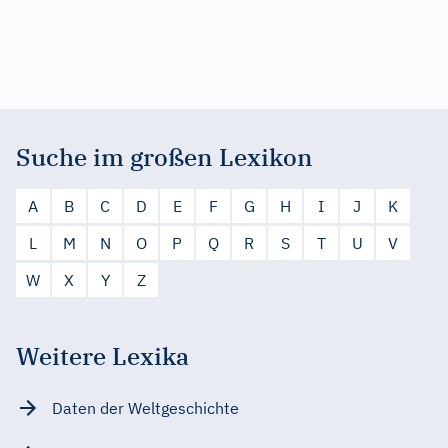
Suche im großen Lexikon
A
B
C
D
E
F
G
H
I
J
K
L
M
N
O
P
Q
R
S
T
U
V
W
X
Y
Z
Weitere Lexika
Daten der Weltgeschichte