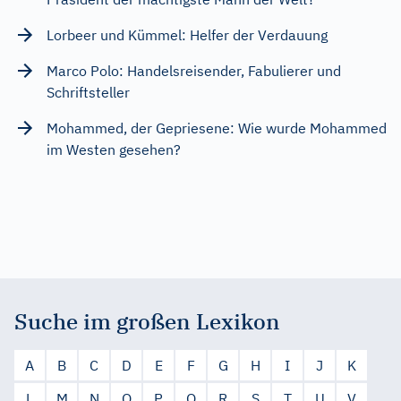
Lorbeer und Kümmel: Helfer der Verdauung
Marco Polo: Handelsreisender, Fabulierer und
Schriftsteller
Mohammed, der Gepriesene: Wie wurde Mohammed
im Westen gesehen?
Suche im großen Lexikon
A
B
C
D
E
F
G
H
I
J
K
L
M
N
O
P
Q
R
S
T
U
V