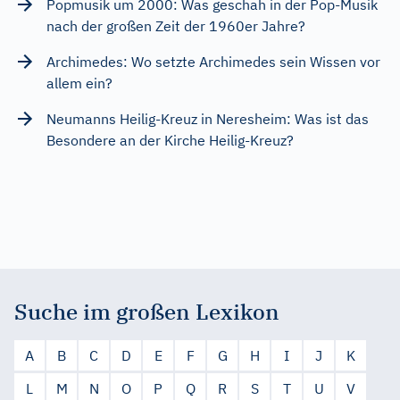
Popmusik um 2000: Was geschah in der Pop-Musik
nach der großen Zeit der 1960er Jahre?
Archimedes: Wo setzte Archimedes sein Wissen vor
allem ein?
Neumanns Heilig-Kreuz in Neresheim: Was ist das
Besondere an der Kirche Heilig-Kreuz?
Suche im großen Lexikon
A
B
C
D
E
F
G
H
I
J
K
L
M
N
O
P
Q
R
S
T
U
V