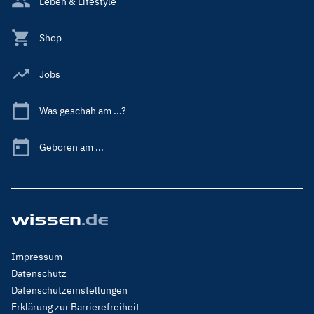
Leben & Lifestyle
Shop
Jobs
Was geschah am ...?
Geboren am ...
Footer
Impressum
Menu
Datenschutz
Legal
Datenschutzeinstellungen
Erklärung zur Barrierefreiheit