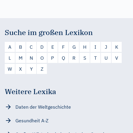
Suche im großen Lexikon
A
B
C
D
E
F
G
H
I
J
K
L
M
N
O
P
Q
R
S
T
U
V
W
X
Y
Z
Weitere Lexika
Daten der Weltgeschichte
Gesundheit A-Z