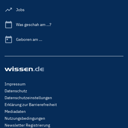
Jobs
Was geschah am ...?
Geboren am ...
Footer
Impressum
Menu
Datenschutz
Legal
Datenschutzeinstellungen
Erklärung zur Barrierefreiheit
Mediadaten
Nutzungsbedingungen
Newsletter Registrierung