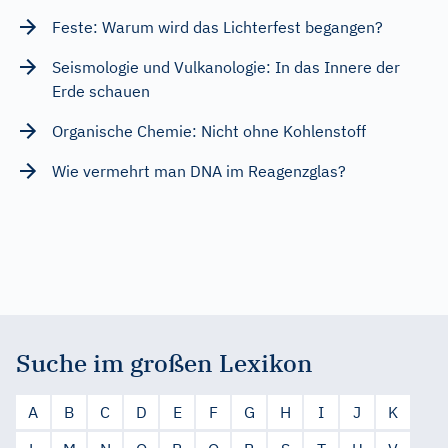
Feste: Warum wird das Lichterfest begangen?
Seismologie und Vulkanologie: In das Innere der
Erde schauen
Organische Chemie: Nicht ohne Kohlenstoff
Wie vermehrt man DNA im Reagenzglas?
Suche im großen Lexikon
A
B
C
D
E
F
G
H
I
J
K