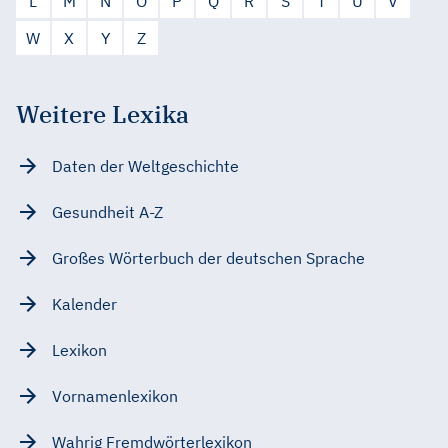
L
M
N
O
P
Q
R
S
T
U
V
W
X
Y
Z
Weitere Lexika
Daten der Weltgeschichte
Gesundheit A-Z
Großes Wörterbuch der deutschen Sprache
Kalender
Lexikon
Vornamenlexikon
Wahrig Fremdwörterlexikon