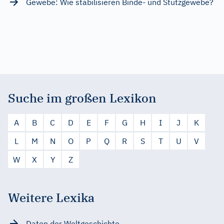
Gewebe: Wie stabilisieren Binde- und Stützgewebe?
Suche im großen Lexikon
A
B
C
D
E
F
G
H
I
J
K
L
M
N
O
P
Q
R
S
T
U
V
W
X
Y
Z
Weitere Lexika
Daten der Weltgeschichte