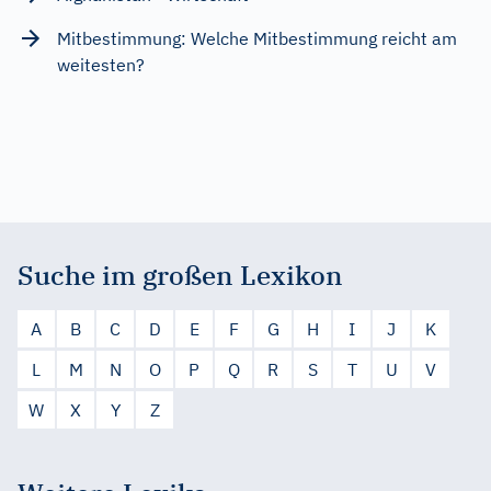
Mitbestimmung: Welche Mitbestimmung reicht am
weitesten?
Suche im großen Lexikon
A
B
C
D
E
F
G
H
I
J
K
L
M
N
O
P
Q
R
S
T
U
V
W
X
Y
Z