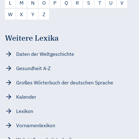
L
M
N
O
P
Q
R
S
T
U
V
W
X
Y
Z
Weitere Lexika
Daten der Weltgeschichte
Gesundheit A-Z
Großes Wörterbuch der deutschen Sprache
Kalender
Lexikon
Vornamenlexikon