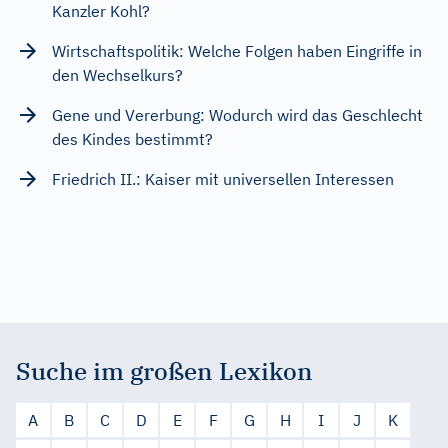
Kanzler Kohl?
Wirtschaftspolitik: Welche Folgen haben Eingriffe in
den Wechselkurs?
Gene und Vererbung: Wodurch wird das Geschlecht
des Kindes bestimmt?
Friedrich II.: Kaiser mit universellen Interessen
Suche im großen Lexikon
A
B
C
D
E
F
G
H
I
J
K