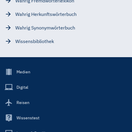
Wahrig Fremdwörterlexikon
Wahrig Herkunftswörterbuch
Wahrig Synonymwörterbuch
Wissensbibliothek
Footer
Medien
Menu
Main
Digital
Reisen
Wissenstest