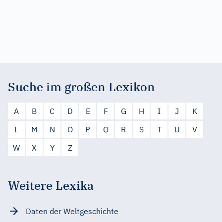
Suche im großen Lexikon
A
B
C
D
E
F
G
H
I
J
K
L
M
N
O
P
Q
R
S
T
U
V
W
X
Y
Z
Weitere Lexika
Daten der Weltgeschichte