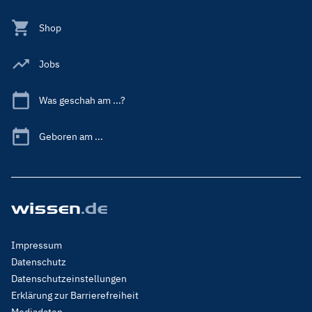
Shop
Jobs
Was geschah am ...?
Geboren am ...
Footer
Impressum
Menu
Datenschutz
Legal
Datenschutzeinstellungen
Erklärung zur Barrierefreiheit
Mediadaten