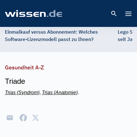
Open 
Einmalkauf versus Abonnement: Welches
Lego St
Software-Lizenzmodell passt zu Ihnen?
seit Jah
Gesundheit A-Z
Triade
Trias (Syndrom)
,
Trias (Anatomie)
.