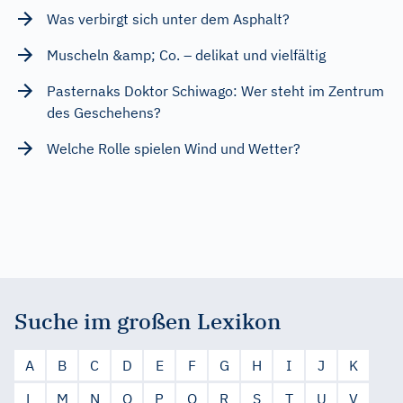
Was verbirgt sich unter dem Asphalt?
Muscheln &amp; Co. – delikat und vielfältig
Pasternaks Doktor Schiwago: Wer steht im Zentrum
des Geschehens?
Welche Rolle spielen Wind und Wetter?
Suche im großen Lexikon
A
B
C
D
E
F
G
H
I
J
K
L
M
N
O
P
Q
R
S
T
U
V